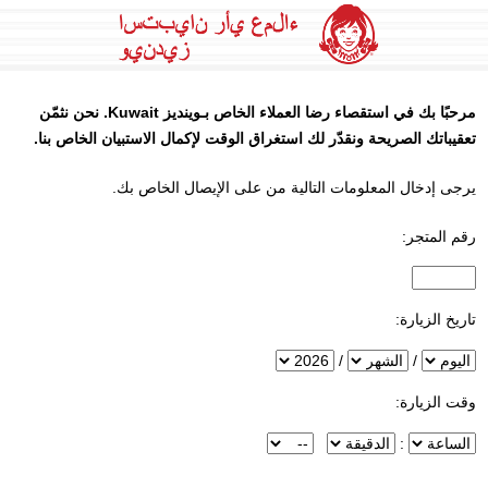
مرحبًا بك في استقصاء رضا العملاء الخاص بـ
وينديز
Kuwait. نحن نثمّن
تعقيباتك الصريحة ونقدّر لك استغراق الوقت لإكمال الاستبيان الخاص بنا.
يرجى إدخال المعلومات التالية من على الإيصال الخاص بك.
رقم المتجر:
InputStoreNum
تاريخ الزيارة:
اليوم
/
الشهر
/
العام
وقت الزيارة:
الساعة
:
الدقيقة
InputMeridian