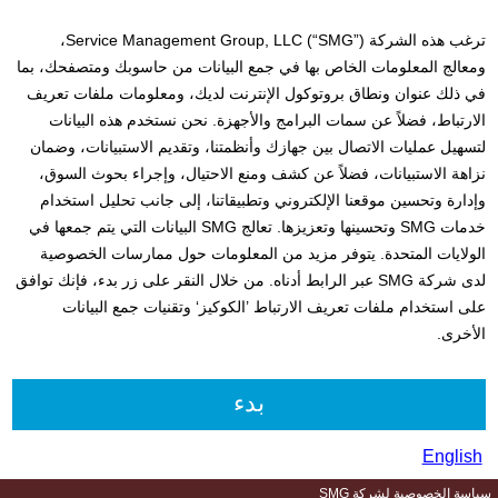
ترغب هذه الشركة Service Management Group, LLC (“SMG”)،
ومعالج المعلومات الخاص بها في جمع البيانات من حاسوبك ومتصفحك، بما
في ذلك عنوان ونطاق بروتوكول الإنترنت لديك، ومعلومات ملفات تعريف
الارتباط، فضلاً عن سمات البرامج والأجهزة. نحن نستخدم هذه البيانات
لتسهيل عمليات الاتصال بين جهازك وأنظمتنا، وتقديم الاستبيانات، وضمان
نزاهة الاستبيانات، فضلاً عن كشف ومنع الاحتيال، وإجراء بحوث السوق،
وإدارة وتحسين موقعنا الإلكتروني وتطبيقاتنا، إلى جانب تحليل استخدام
خدمات SMG وتحسينها وتعزيزها. تعالج SMG البيانات التي يتم جمعها في
الولايات المتحدة. يتوفر مزيد من المعلومات حول ممارسات الخصوصية
لدى شركة SMG عبر الرابط أدناه. من خلال النقر على زر بدء، فإنك توافق
على استخدام ملفات تعريف الارتباط ’الكوكيز‘ وتقنيات جمع البيانات
الأخرى.
English
SMG سياسة الخصوصية لشركة